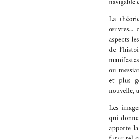
navigable 
La théori
œuvres… o
aspects le
de l’histo
manifestes
ou messian
et plus g
nouvelle, u
Les images
qui donne 
apporte la