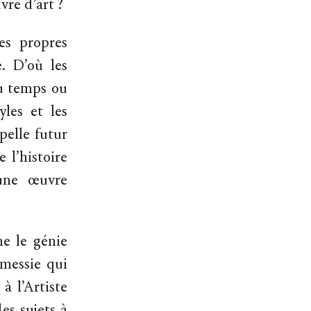
vre d’art ?
es propres
. D’où les
du temps ou
yles et les
pelle futur
 l’histoire
 une œuvre
me le génie
-messie qui
à l’Artiste