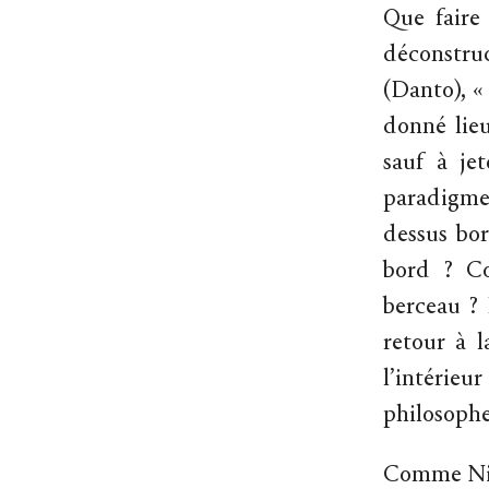
Que faire 
déconstru
(Danto), «
donné lieu
sauf à je
paradigmes
dessus bor
bord ? Co
berceau ? 
retour à 
l’intérie
philosophes
Comme Niet