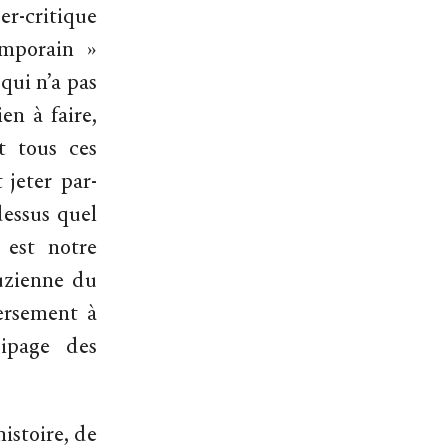
er-critique
emporain »
qui n’a pas
en à faire,
t tous ces
 jeter par-
dessus quel
 est notre
euzienne du
ersement à
uipage des
istoire, de