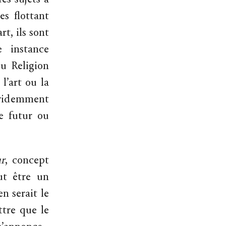
es sujets à
es flottant
rt, ils sont
e instance
ou Religion
l’art ou la
 évidemment
e futur ou
ur
, concept
ut être un
n serait le
ttre que le