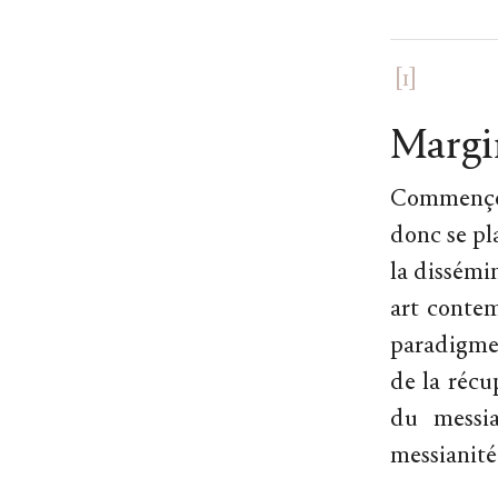
[1]
Margin
Commençon
donc se pla
la dissémin
art contem
paradigme 
de la récu
du messia
messianité