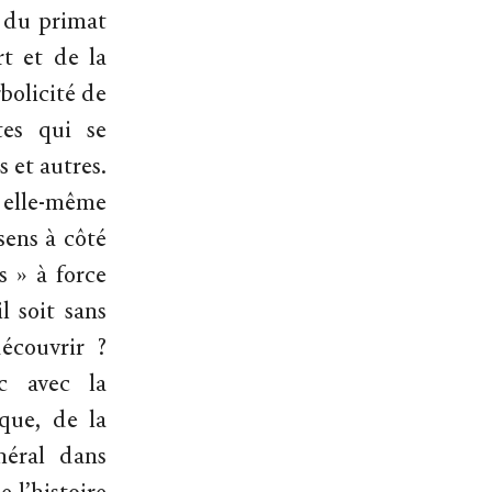
e du primat
rt et de la
bolicité de
tes qui se
 et autres.
t elle-même
sens à côté
s » à force
l soit sans
écouvrir ?
c avec la
ique, de la
néral dans