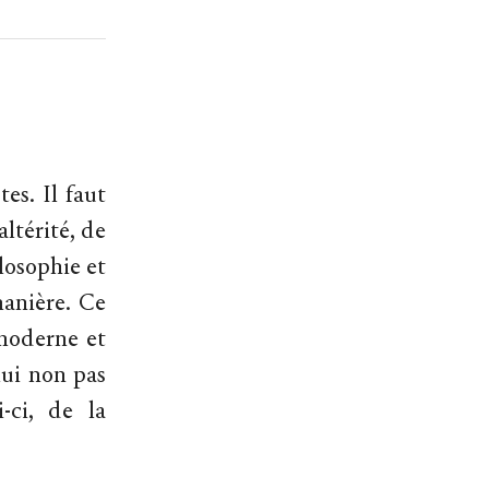
s. Il faut
altérité, de
ilosophie et
manière. Ce
-moderne et
lui non pas
-ci, de la