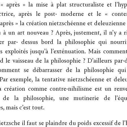
« après » la mise à plat structuraliste et l’hyp
ctrice, après le post- moderne et le « cont
 après » la création nietzschéenne et deleuzienne 
 à un art nouveau ? Après, justement, il n’y a ri
ter par- dessus bord la philosophie qui nourri
 exploités jusqu’à l’exténuation. Mais comment
d le vaisseau de la philosophie ? D’ailleurs par-
mment se débarrasser de la philosophie qui
Par exemple, la tentative nietzschéenne et del
la création comme contre-nihilisme est un renv
ur de la philosophie, une mutinerie de l’éq
, mais c’est tout.
zsche il faut se plaindre du poids excessif de l’h