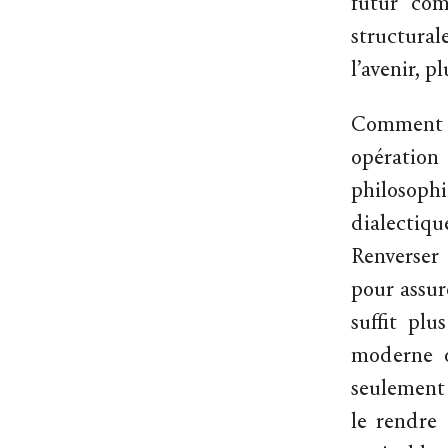
futur com
structura
l’avenir, p
Comment dé
opération 
philosophi
dialectiqu
Renverser
pour assur
suffit plu
moderne o
seulement 
le rendre 