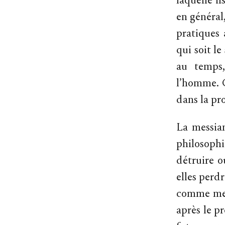
laquelle il
en général
pratiques 
qui soit le
au temps,
l’homme. 
dans la pr
La messian
philosophi
détruire o
elles perdr
comme mess
après le pr