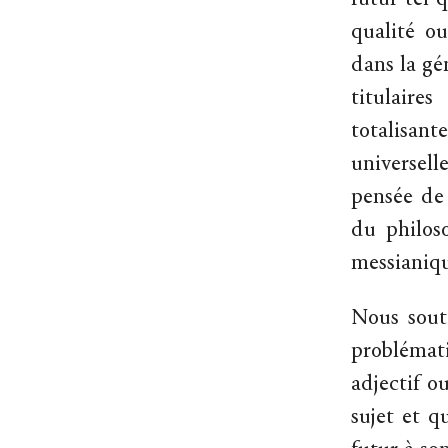
futur tel 
qualité ou
dans la gén
titulaire
totalisant
universell
pensée de 
du philos
messianiqu
Nous sout
problémat
adjectif o
sujet et q