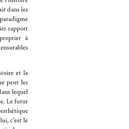
e l’histoire
it dans les
n paradigme
nier rapport
proprier à
ensurables
toire et la
ne peut les
dans lequel
ée. Le futur
 esthétique
ui, c’est le