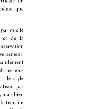
rticale ou
t même que
 par quelle
re et de la
onservation
nversement.
mmandement
ela ne nous
rt le style
ateau, pas
, mais bien
 bateau in-