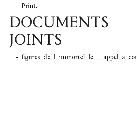
Print.
DOCUMENTS
JOINTS
figures_de_l_immortel_le___appel_a_c