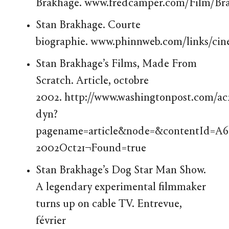
Brakhage.
www.fredcamper.com/Film/Br
Stan Brakhage. Courte
biographie.
www.phinnweb.com/links/ci
Stan Brakhage’s Films, Made From
Scratch. Article, octobre
2002.
http://www.washingtonpost.com/ac
dyn?
pagename=article&node=&contentId=A6
2002Oct21¬Found=true
Stan Brakhage’s Dog Star Man Show.
A legendary experimental filmmaker
turns up on cable TV. Entrevue,
février