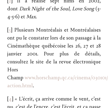
[
2
]
Il a réalisé sept films en 2002,
dont
Dark
Night
of
the
Soul
,
Love
Song
(3-
4-5-6) et
Max
.
[
3
]
Plusieurs Montréalais et Montréalaises
ont pu le constater lors de son passage à la
Cinémathèque québécoise les 26, 27 et 28
janvier 2001. Pour plus de détails,
consultez le site de la revue électronique
Hors
Champ
www.horschamp.qc.ca/cinema/030101/
action.html
.
[
4
]
« L’écrit, ça arrive comme le vent, c’est
nu, c’est de l’encre, c’est l’écrit, et ça passe