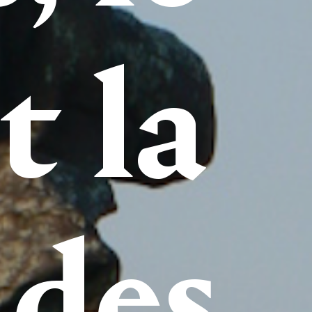
t la
 des