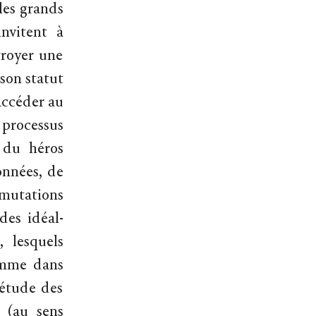
les grands
invitent à
troyer une
son statut
accéder au
 processus
s du héros
çonnées, de
 mutations
des idéal-
 lesquels
comme dans
’étude des
e (au sens