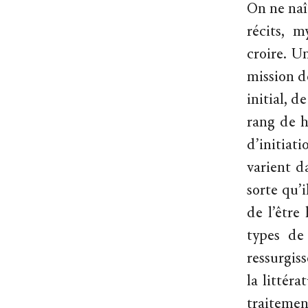
On ne naî
récits, m
croire. U
mission d
initial, 
rang de h
d’initiat
varient da
sorte qu’
de l’être
types de
ressurgis
la littér
traitemen