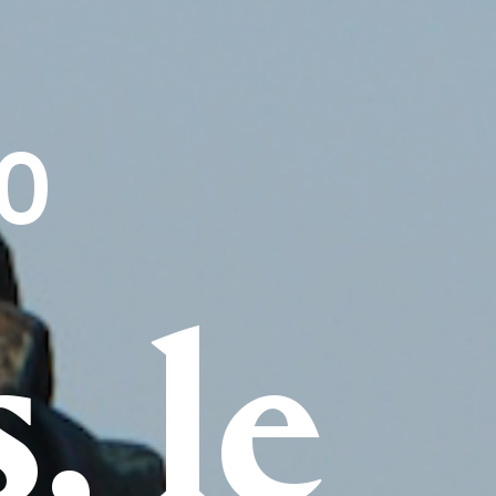
10
, le