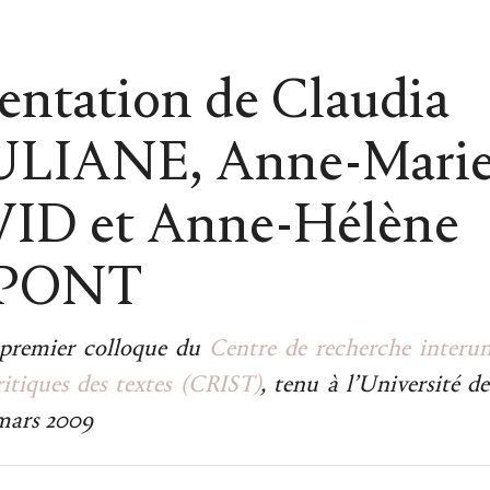
entation de Claudia
LIANE, Anne-Mari
ID et Anne-Hélène
PONT
 premier colloque du
Centre de recherche interuni
ritiques des textes (CRIST)
, tenu à l’Université d
 mars 2009