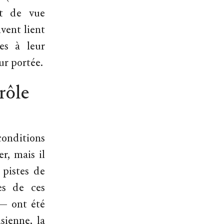
nt de vue
ivent lient
es à leur
eur portée.
rôle
conditions
r, mais il
 pistes de
nes de ces
 — ont été
sienne, la