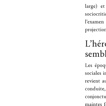
large) e
sociocriti
l’examen
projection
L’héro
sembl
Les époqu
sociales 
revient a
conduite,
conjonctu
maintes f