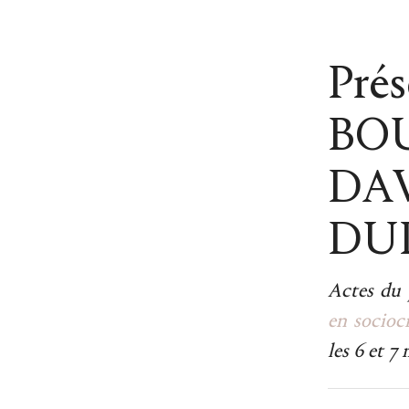
Prés
BOU
DAV
DU
Actes du
en socioc
les 6 et 7