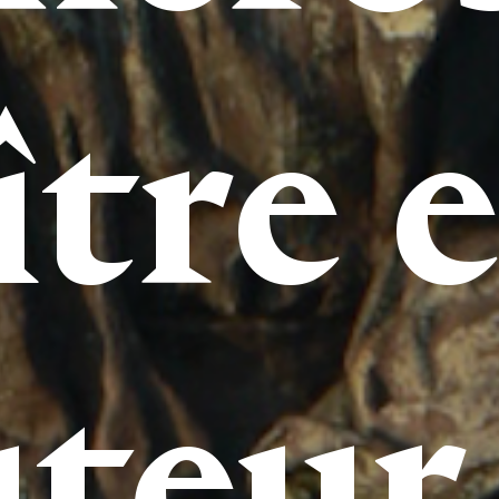
ître e
teur