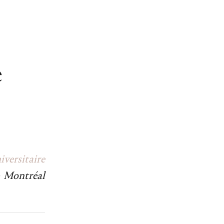
e
versitaire
e Montréal