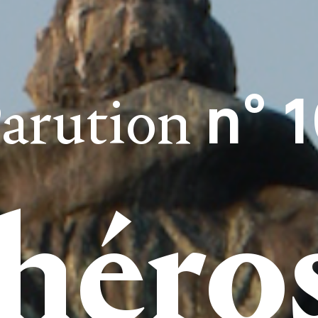
n° 
arution
héros