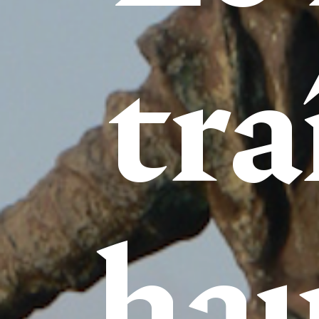
tra
hau